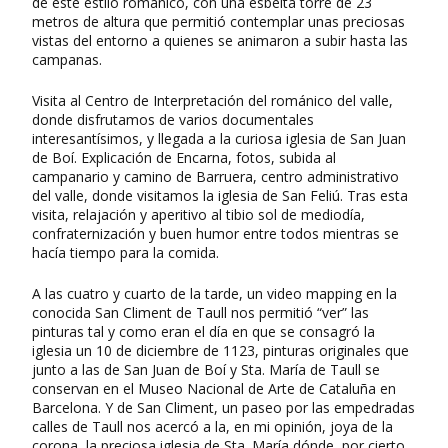
de este estilo románico, con una esbelta torre de 23
metros de altura que permitió contemplar unas preciosas
vistas del entorno a quienes se animaron a subir hasta las
campanas.
Visita al Centro de Interpretación del románico del valle,
donde disfrutamos de varios documentales
interesantísimos, y llegada a la curiosa iglesia de San Juan
de Boí. Explicación de Encarna, fotos, subida al
campanario y camino de Barruera, centro administrativo
del valle, donde visitamos la iglesia de San Feliú. Tras esta
visita, relajación y aperitivo al tibio sol de mediodía,
confraternización y buen humor entre todos mientras se
hacía tiempo para la comida.
A las cuatro y cuarto de la tarde, un video mapping en la
conocida San Climent de Taull nos permitió “ver” las
pinturas tal y como eran el día en que se consagró la
iglesia un 10 de diciembre de 1123, pinturas originales que
junto a las de San Juan de Boí y Sta. María de Taull se
conservan en el Museo Nacional de Arte de Cataluña en
Barcelona. Y de San Climent, un paseo por las empedradas
calles de Taull nos acercó a la, en mi opinión, joya de la
corona, la preciosa iglesia de Sta. María dónde, por cierto,