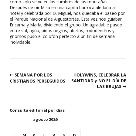
como solo se ve en las cumbres de las montañas.
Después de oír Misa en una capilla barroca aledaña al
hotel y celebrada por D. Miguel, nos quedaba el paseo por
el Parque Nacional de Aigüestortes. Esta vez nos guiaban
Encarna y María, dividiendo el grupo. Un agradable paseo
entre sol, agua, pinos negros, abetos, rododendros y
gnomos puso el colofón perfecto a un fin de semana
inolvidable.
SEMANA POR LOS
HOLYWINS, CELEBRAR LA
SANTIDAD y NO EL DÍA DE
CRISTIANOS PERSEGUIDOS
LAS BRUJAS
Consulta editorial por días
agosto 2026
L
M
X
J
V
S
D