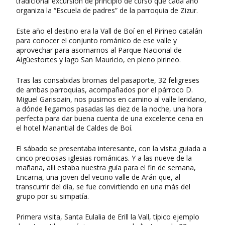
tradicional excursión de principio de curso que cada año
organiza la “Escuela de padres” de la parroquia de Zizur.
Este año el destino era la Vall de Boí en el Pirineo catalán
para conocer el conjunto románico de ese valle y
aprovechar para asomarnos al Parque Nacional de
Aigüestortes y lago San Mauricio, en pleno pirineo.
Tras las consabidas bromas del pasaporte, 32 feligreses
de ambas parroquias, acompañados por el párroco D.
Miguel Garisoain, nos pusimos en camino al valle leridano,
a dónde llegamos pasadas las diez de la noche, una hora
perfecta para dar buena cuenta de una excelente cena en
el hotel Manantial de Caldes de Boí.
El sábado se presentaba interesante, con la visita guiada a
cinco preciosas iglesias románicas. Y a las nueve de la
mañana, allí estaba nuestra guía para el fin de semana,
Encarna, una joven del vecino valle de Arán que, al
transcurrir del día, se fue convirtiendo en una más del
grupo por su simpatía.
Primera visita, Santa Eulalia de Erill la Vall, típico ejemplo