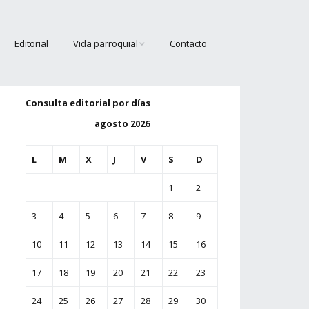
Editorial
Vida parroquial
Contacto
Grupo Scout
Consulta editorial por días
Coros
agosto 2026
Cáritas
L
M
X
J
V
S
D
1
2
3
4
5
6
7
8
9
10
11
12
13
14
15
16
17
18
19
20
21
22
23
24
25
26
27
28
29
30