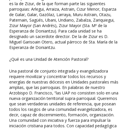
es la de Zizur, de la que forman parte las siguientes
parroquias: Arlegui, Arraiza, Astrain, Cizur Menor, Esparza
de Galar, Galar, Gazólaz, Larraya, Muru Astrain, Otazu,
Paternain, Sagüés, Ubani, Undiano, Zabalza, Zariquiegui,
Zizur Mayor (San Andrés), Zizur Mayor (Sta. Mª de la
Esperanza de Doniantzu). Para cada unidad se ha
designado un sacerdote director. De la de Zizur es D.
Miguel Garisoain Otero, actual párroco de Sta. María de la
Esperanza de Doniantzu.
¿Qué es una Unidad de Atención Pastoral?
Una pastoral de conjunto integrada y evangelizadora
requiere movilizar y concentrar todos los recursos y
energías de nuestras diócesis en Unidades pastorales más
amplias, que las parroquias. En palabras de nuestro
Arzobispo D. Francisco, “las UAP no consisten solo en una
nueva organización territorial supra-parroquial. Queremos
que sean verdaderas unidades de referencia, que posean
todos los rasgos de una comunidad evangelizadora, es
decir, capaz de discernimiento, formación, organización.
Una comunidad con iniciativa y fuerza para impulsar la
iniciación cristiana para todos. Con capacidad pedagógica