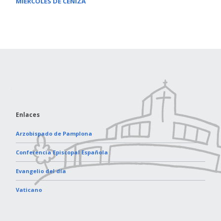
MIÉRCOLES DE CENIZA
Enlaces
Arzobispado de Pamplona
Conferencia Episcopal Española
Evangelio del día
Vaticano