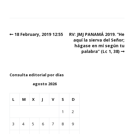
18 February, 2019 12:55
RV: JMJ PANAMÁ 2019. “He
aquí la sierva del Señor;
hágase en mí según tu
palabra” (Lc 1, 38)
Consulta editorial por días
agosto 2026
L
M
X
J
V
S
D
1
2
3
4
5
6
7
8
9