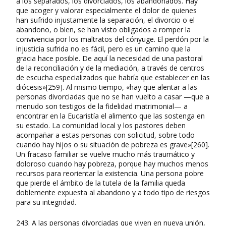
a los separados, los divorciados, los abandonados. Hay
que acoger y valorar especialmente el dolor de quienes
han sufrido injustamente la separación, el divorcio o el
abandono, o bien, se han visto obligados a romper la
convivencia por los maltratos del cónyuge. El perdón por la
injusticia sufrida no es fácil, pero es un camino que la
gracia hace posible. De aquí la necesidad de una pastoral
de la reconciliación y de la mediación, a través de centros
de escucha especializados que habría que establecer en las
diócesis»[259]. Al mismo tiempo, «hay que alentar a las
personas divorciadas que no se han vuelto a casar —que a
menudo son testigos de la fidelidad matrimonial— a
encontrar en la Eucaristía el alimento que las sostenga en
su estado. La comunidad local y los pastores deben
acompañar a estas personas con solicitud, sobre todo
cuando hay hijos o su situación de pobreza es grave»[260].
Un fracaso familiar se vuelve mucho más traumático y
doloroso cuando hay pobreza, porque hay muchos menos
recursos para reorientar la existencia. Una persona pobre
que pierde el ámbito de la tutela de la familia queda
doblemente expuesta al abandono y a todo tipo de riesgos
para su integridad.
243. A las personas divorciadas que viven en nueva unión,